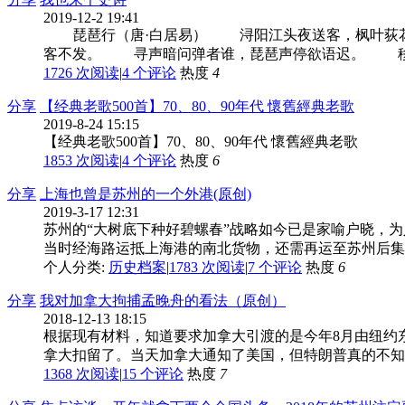
2019-12-2 19:41
琵琶行（唐·白居易） 浔阳江头夜送客，枫叶荻花
客不发。 寻声暗问弹者谁，琵琶声停欲语迟。 移船
1726 次阅读
|
4
个评论
热度
4
分享
【经典老歌500首】70、80、90年代 懷舊經典老歌
2019-8-24 15:15
【经典老歌500首】70、80、90年代 懷舊經典老歌
1853 次阅读
|
4
个评论
热度
6
分享
上海也曾是苏州的一个外港(原创)
2019-3-17 12:31
苏州的“大树底下种好碧螺春”战略如今已是家喻户晓，
当时经海路运抵上海港的南北货物，还需再运至苏州后集散到长
个人分类:
历史档案
|
1783 次阅读
|
7
个评论
热度
6
分享
我对加拿大拘捕孟晚舟的看法（原创）
2018-12-13 18:15
根据现有材料，知道要求加拿大引渡的是今年8月由纽约
拿大扣留了。当天加拿大通知了美国，但特朗普真的不知道
1368 次阅读
|
15
个评论
热度
7