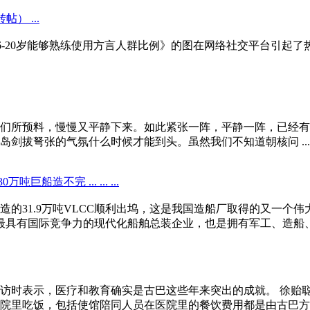
） ...
 近日，一张《6-20岁能够熟练使用方言人群比例》的图在网络社交平
们所预料，慢慢又平静下来。如此紧张一阵，平静一阵，已经有
剑拔弩张的气氛什么时候才能到头。虽然我们不知道朝核问 ...
不完 ... ... ...
造的31.9万吨VLCC顺利出坞，这是我国造船厂取得的又一个伟
最具有国际竞争力的现代化船舶总装企业，也是拥有军工、造船、海
访时表示，医疗和教育确实是古巴这些年来突出的成就。 徐贻
里吃饭，包括使馆陪同人员在医院里的餐饮费用都是由古巴方面解决