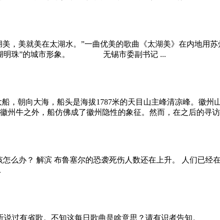
湖美呀，太湖美，美就美在太湖水。”一曲优美的歌曲《太湖美》在内
湖明珠”的城市形象。 无锡市委副书记 ...
大船，朝向大海，船头是海拔1787米的天目山主峰清凉峰。徽
州牛之外，船仿佛成了徽州隐性的象征。然而，在之后的寻访中，
袭击后，我们该怎么办？ 解滨 布鲁塞尔的恐袭死伤人数还在上升。 人
.
有听说过有省歌。不知这每日歌曲是啥意思？请有识者告知。