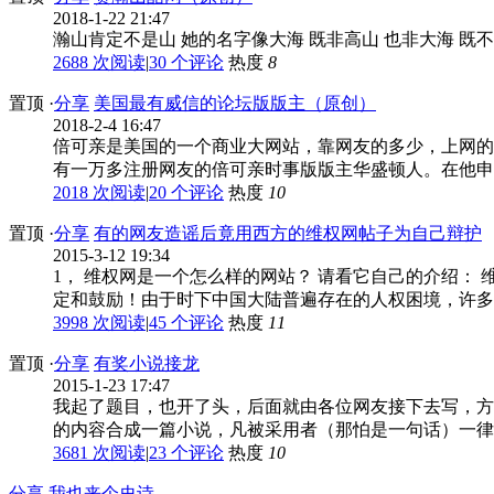
2018-1-22 21:47
瀚山肯定不是山 她的名字像大海 既非高山 也非大海 既不高 
2688 次阅读
|
30
个评论
热度
8
置顶
·
分享
美国最有威信的论坛版版主（原创）
2018-2-4 16:47
倍可亲是美国的一个商业大网站，靠网友的多少，上网的
有一万多注册网友的倍可亲时事版版主华盛顿人。在他申请
2018 次阅读
|
20
个评论
热度
10
置顶
·
分享
有的网友造谣后竟用西方的维权网帖子为自己辩护
2015-3-12 19:34
1， 维权网是一个怎么样的网站？ 请看它自己的介绍
定和鼓励！由于时下中国大陆普遍存在的人权困境，许多人
3998 次阅读
|
45
个评论
热度
11
置顶
·
分享
有奖小说接龙
2015-1-23 17:47
我起了题目，也开了头，后面就由各位网友接下去写，方
的内容合成一篇小说，凡被采用者（那怕是一句话）一律奖励
3681 次阅读
|
23
个评论
热度
10
分享
我也来个史诗