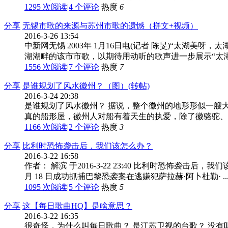
1295 次阅读
|
4
个评论
热度
6
分享
无锡市歌的来源与苏州市歌的遗憾（拼文+视频）
2016-3-26 13:54
中新网无锡 2003年 1月16日电(记者 陈旻)“太
湖湖畔的该市市歌，以期待用动听的歌声进一步展示“太
1556 次阅读
|
7
个评论
热度
7
分享
是谁规划了风水徽州？（图）(转帖)
2016-3-24 20:38
是谁规划了风水徽州？ 据说，整个徽州的地形形似一艘
真的船形屋，徽州人对船有着天生的执爱，除了徽骆驼、徽
1166 次阅读
|
2
个评论
热度
3
分享
比利时恐怖袭击后，我们该怎么办？
2016-3-22 16:58
作者： 解滨 于2016-3-22 23:40 比利时恐怖
月 18 日成功抓捕巴黎恐袭案在逃嫌犯萨拉赫·阿卜杜勒· ..
1095 次阅读
|
5
个评论
热度
5
分享
这【每日歌曲HQ】是啥意思？
2016-3-22 16:35
很奇怪，为什么叫每日歌曲？ 是江苏卫视的台歌？ 没