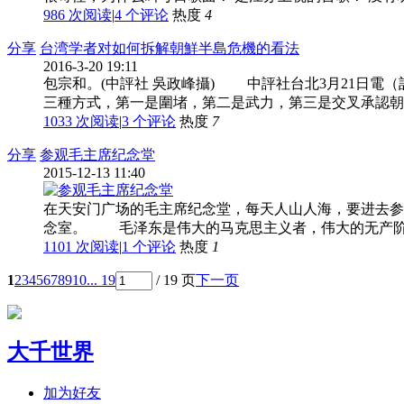
986 次阅读
|
4
个评论
热度
4
分享
台湾学者对如何拆解朝鮮半島危機的看法
2016-3-20 19:11
包宗和。(中評社 吳政峰攝) 中評社台北3月21日
三種方式，第一是圍堵，第二是武力，第三是交叉承認朝鮮
1033 次阅读
|
3
个评论
热度
7
分享
参观毛主席纪念堂
2015-12-13 11:40
在天安门广场的毛主席纪念堂，每天人山人海，要进去参
念室。 毛泽东是伟大的马克思主义者，伟大的无产阶级
1101 次阅读
|
1
个评论
热度
1
1
2
3
4
5
6
7
8
9
10
... 19
/ 19 页
下一页
大千世界
加为好友