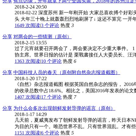
分享
焦点访谈，开年就拿下两个全国头条，2018年的苏州注定要火！ 
2018-2-24 20:50
2018-02-22 深度苏州 新一年刚开始 大家总喜欢
头 大年三十晚上就轰轰烈烈地刷屏了↓ 这还不算完 一开年又
1649 次阅读
|
3
个评论
热度
3
分享
对两会的一些猜测（原创）
2018-2-15 13:55
过了元宵就要召开两会了，两会要决定不少重大事件。 1
协主席。世界日报的估计是 栗戰書接任人大委员长、汪洋接
1363 次阅读
|
10
个评论
热度
6
分享
中国科技人员的春天（原创附自然杂志报道截图）
2018-1-20 17:22
《自然》杂志报道截图 根据英国自然杂志的报告， 2016
的收录总数中占18.6%。相比之，美国2016年发表的论文
1407 次阅读
|
17
个评论
热度
7
分享
为什么会多次出现朝鲜发射导弹的谣言（原创）
2018-1-17 14:29
几天前，夏威夷发布了朝鲜发射导弹的谣言，昨天日本N
为目的只有一个。唯恐世界不乱。只有世界混乱。才有些国
1151 次阅读
|
6
个评论
热度
5