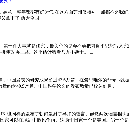
... ...
搏个好彩头 寓意一整年都能有好运气 在这方面苏州做得可一点都不必
拿下了 两大全国 ...
，第一件大事就是修宪，最关心的是会不会把习近平思想写入宪法
棒政协主席。这个估计我看八九不离十。 ...
年，中国发表的研究成果超过42.6万篇，在爱思唯尔的Scopu
数量约为40.9万篇。中国科学论文的发布数量已经达到世 ...
HK 也同样的发布了朝鲜发射了导弹的谣言。虽然两次谣言很
家可以在混乱中掀风作雨。这两个国家一个是美国。另一个是日本