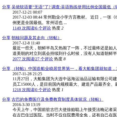
分享
吴侬软语要“无语”了? 调查:吴语熟练使用比例全国最低（转帖
2017-12-21 00:07
2017-12-03 08:44 常州勤业小学方言教材。
例更是全国最低。常州话也 ...
1149 次阅读
|
6
个评论
热度
2
分享
朝核问题及其走向（转帖）
2017-12-8 11:40
最近一些天，朝鲜半岛又热闹了一阵，不过最终还是如人
道美朝的对立到底会持续到什么时候，没有人知道朝鲜半岛
2077 次阅读
|
27
个评论
热度
8
分享
（转帖）中国造船业稳居世界第一，看大船集团就知道，30万吨巨船造
2017-11-28 21:25
11月27日，大船集团为大连中远海运油品运输有限公司建
员工15000人，是目前国内规模最大、建造产品最齐全、
1218 次阅读
|
0
个评论
热度
1
分享
古巴的免费医疗及免费教育制度具体状况（转帖）
2016-3-30 13:19
今天上午，中国前驻古巴大使徐贻聪上午接受法晚记者采
在古巴住过医院。当时不仅住院费用全免，还有自己在医院