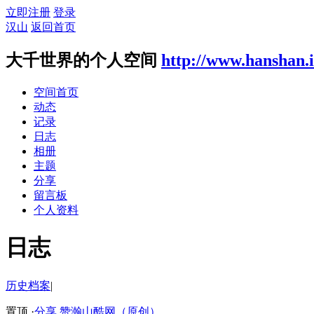
立即注册
登录
汉山
返回首页
大千世界的个人空间
http://www.hanshan.
空间首页
动态
记录
日志
相册
主题
分享
留言板
个人资料
日志
历史档案
|
置顶
·
分享
赞瀚山酷网（原创）