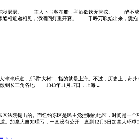
秋瑟瑟。 主人下马客在船，举酒欲饮无管弦。 醉不成
相近邀相见，添酒回灯重开宴。 千呼万唤始出来，犹抱 ..
为人津津乐道，所谓“大树”，指的就是上海。不过，历史上，苏
三角各地 1843年11月17日，上海 ...
东区法院提出的。而纽约东区是民主党控制的地区，时间是一个巧
。加拿大自知理亏，一直没有公开。直到12月5日加拿大环球邮报