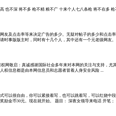
也不深 将不多 枪不精 粮不广 十来个人七八条枪 将不在多 枪不在
网友及点击率等来决定广告的多少。无疑对帖子的多少和点击率
时事版版主时，同时有十几个人，其中还有一个元老级网友。但凭
： 维权网敬启：真诚感谢国际社会多年来对本网的关注与支持，
权信息都是由本网信息员和志愿者冒着人身安全风险 ...
式可以很自由，你可以紧接着写，也可以跳着写，可以红烧中段
金币30元。现在就开始。 题目： 深夜女领导来电话 开笔； 我一