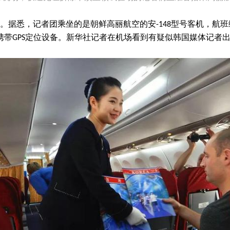
据悉，记者团乘坐的是朝鲜高丽航空的安-148型号客机，航班编
带GPS定位设备。新华社记者在机场看到有疑似韩国媒体记者