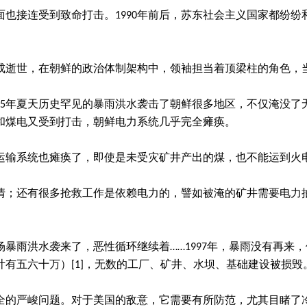
也接连受到致命打击。1990年前后，苏东社会主义国家都纷纷和
日成逝世，在朝鲜的政治体制架构中，领袖担当着顶梁柱的角色
95年夏天历史罕见的暴雨洪水袭击了朝鲜很多地区，不仅淹没
和煤电又受到打击，朝鲜电力系统几乎完全瘫痪。
运输系统也瘫痪了，即使是未受灾矿井产出的煤，也不能运到火
情；还有很多抢救工作是依赖电力的，譬如被淹的矿井需要电力
又一场暴雨洪水袭来了，恶性循环继续着……1997年，暴雨没有
有五六十万）[1]，无数的工厂、矿井、水坝、基础建设被损毁
安全的严峻问题。对于美国的敌意，它需要有所防范，尤其目睹