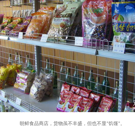
朝鲜食品商店，货物虽不丰盛，但也不显“饥馑”。