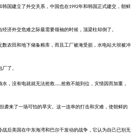
韩国建立了外交关系，中国也在1992年和韩国正式建交，朝鲜
，当经济外交危难之际最需要领袖的时候，顶梁柱却倒了。
了无数农田和地下储备粮库，而且工厂被淹受损，水电站大坝被冲
电厂了。
抽水，没有电就就无法抢救……抢救不能到位，灾情因而加重，
再来，但袭来了一场可怕的旱灾。这一连串的打击和灾难，使朝鲜的
。
了冷战后美国在中东海湾和巴尔干发动的战争，它认为自己已别无