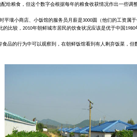
斤）的配给粮食，但这个数字会根据每年的粮食收获情况作出一些调
当时平壤小商店、小饭馆的服务员月薪是3000圆（他们的工资属于低
此的比较，2010年朝鲜城市居民的饮食状况应该是优于中国198
丢弃食品的行为中可以观察到，在朝鲜饭馆看到有人剩弃饭菜，但