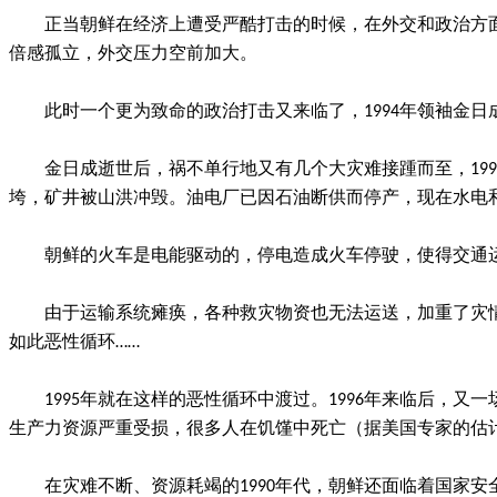
正当朝鲜在经济上遭受严酷打击的时候，在外交和政治方面
倍感孤立，外交压力空前加大。
此时一个更为致命的政治打击又来临了，1994年领袖金
金日成逝世后，祸不单行地又有几个大灾难接踵而至，19
垮，矿井被山洪冲毁。油电厂已因石油断供而停产，现在水电
朝鲜的火车是电能驱动的，停电造成火车停驶，使得交通
由于运输系统瘫痪，各种救灾物资也无法运送，加重了灾
如此恶性循环……
1995年就在这样的恶性循环中渡过。1996年来临后，
生产力资源严重受损，很多人在饥馑中死亡（据美国专家的估计
在灾难不断、资源耗竭的1990年代，朝鲜还面临着国家