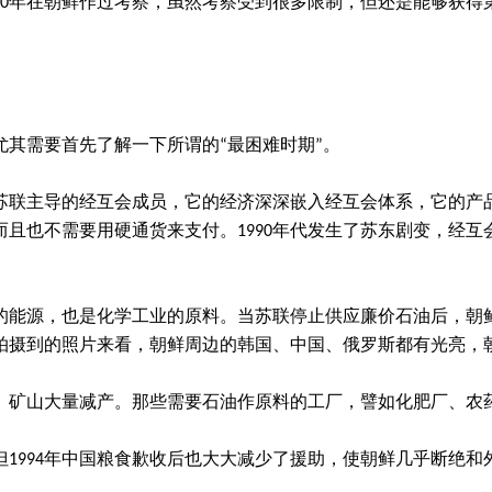
10年在朝鲜作过考察，虽然考察受到很多限制，但还是能够获
其需要首先了解一下所谓的“最困难时期”。
朝鲜是苏联主导的经互会成员，它的经济深深嵌入经互会体系，它的
且也不需要用硬通货来支付。1990年代发生了苏东剧变，经
的能源，也是化学工业的原料。当苏联停止供应廉价石油后，朝
拍摄到的照片来看，朝鲜周边的韩国、中国、俄罗斯都有光亮，
、矿山大量减产。那些需要石油作原料的工厂，譬如化肥厂、农
1994年中国粮食歉收后也大大减少了援助，使朝鲜几乎断绝和