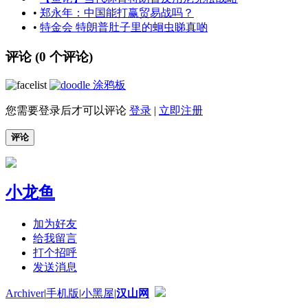
•
郑永年：中国能打赢贸易战吗？
•
特金会 特朗普肚子里的蛔虫睇真啲
评论 (
0
个评论)
涂鸦板
您需要登录后才可以评论
登录
|
立即注册
评论
小龙鱼
加为好友
给我留言
打个招呼
发送消息
Archiver
|
手机版
|
小黑屋
|
汉山网