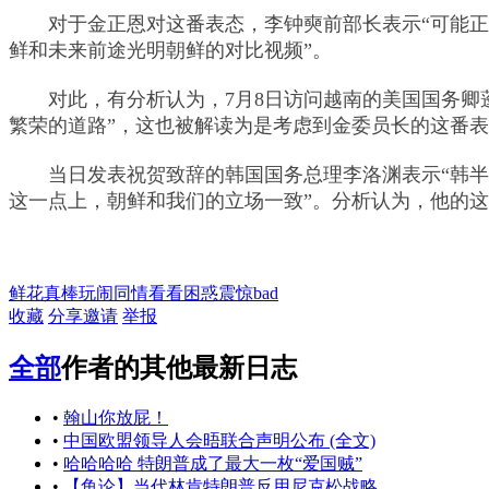
对于金正恩对这番表态，李钟奭前部长表示“可能正
鲜和未来前途光明朝鲜的对比视频”。
对此，有分析认为，7月8日访问越南的美国国务卿蓬
繁荣的道路”，这也被解读为是考虑到金委员长的这番
当日发表祝贺致辞的韩国国务总理李洛渊表示“韩半岛
这一点上，朝鲜和我们的立场一致”。分析认为，他的
鲜花
真棒
玩闹
同情
看看
困惑
震惊
bad
收藏
分享
邀请
举报
全部
作者的其他最新日志
•
翰山你放屁！
•
中国欧盟领导人会晤联合声明公布 (全文)
•
哈哈哈哈 特朗普成了最大一枚“爱国贼”
•
【鱼论】当代林肯特朗普反用尼克松战略