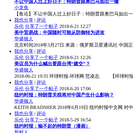
不让中国人过上好日子：特朗普跟奥巴马如出一辙
小龙鱼
【鱼论】不让中国人过上好日子：特朗普跟奥巴马如出一辙
我也分享
|
评论
乐伦
分享了一个帖子
2018-6-21 12:27
美中贸易战：中国随时可能从防御转为进攻
华盛顿人
北京时间2018年3月27日 来源：俄罗斯卫星通讯社 中
我也分享
|
评论
乐伦
分享了一个帖子
2018-6-21 12:26
美议员为什么喊出要跟台湾“建交”？
华盛顿人
2018-06-21 19:35 环球时报-环球网 范凌志 【环球
我也分享
|
评论
乐伦
分享了一个帖子
2018-6-20 17:06
纽约时报：特朗普关税将对中国产生什么影响？
华盛顿人
KEITH BRADSHER 2018年6月19日 纽约时
我也分享
|
评论
乐伦
分享了一个帖子
2018-5-29 16:54
纽约时报：输不起的特朗普（漫画）
新鲜人