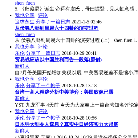
shen_fuen
5. 《归藏易》诞生 帝舜有虞氏，母曰握登，见大虹意感
我也分享
|
评论
追求永生
分享了一篇日志
2021-1-5 02:46
从伏羲八卦到周易六十四卦的演变过程
shen_fuen
从 伏羲八卦到周易六十四卦的演变过程 (上） shen fuen 1. 
我也分享
|
评论
乐伦
分享了一篇日志
2018-10-29 20:41
贸易战应该以中国胜利而告一段落(原创)
新鲜人
自7月份美国开始增加关税以后, 中美贸易逆差不是缩小,而是
我也分享
|
评论
乐伦
分享了一个帖子
2018-10-28 13:18
台湾一高人精辟分析中美博弈：美国败像已露
新鲜人
YST 九龙军事 4天前 今天为大家奉上一篇台湾知名评论
我也分享
|
评论
乐伦
分享了一个帖子
2018-10-28 10:56
日本强大到令人窒息？真实中日经济实力大起底
新鲜人
扑克投资家 宁南山 2016-10-24 10:39 最近在