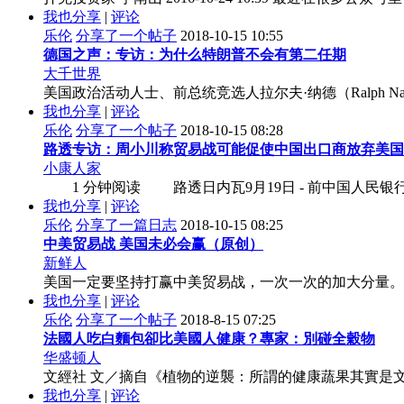
我也分享
|
评论
乐伦
分享了一个帖子
2018-10-15 10:55
德国之声：专访：为什么特朗普不会有第二任期
大千世界
美国政治活动人士、前总统竞选人拉尔夫·纳德（Ralph 
我也分享
|
评论
乐伦
分享了一个帖子
2018-10-15 08:28
路透专访：周小川称贸易战可能促使中国出口商放弃美国..
小康人家
1 分钟阅读 路透日内瓦9月19日 - 前中国人民银
我也分享
|
评论
乐伦
分享了一篇日志
2018-10-15 08:25
中美贸易战 美国未必会赢（原创）
新鲜人
美国一定要坚持打赢中美贸易战，一次一次的加大分量。最
我也分享
|
评论
乐伦
分享了一个帖子
2018-8-15 07:25
法國人吃白麵包卻比美國人健康？專家：別碰全穀物
华盛顿人
文經社 文／摘自《植物的逆襲：所謂的健康蔬果其實是文明病的
我也分享
|
评论