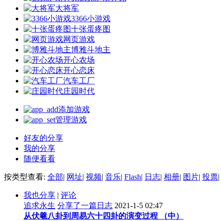
大将军
3366小游戏
十张蛋疼图
网页游戏
博雅斗地主
开心农场
开心恋床
汽车工厂
庄园时代
添加游戏
管理游戏
好友的分享
我的分享
随便看看
按类型查看:
全部
|
网址
|
视频
|
音乐
|
Flash
|
日志
|
相册
|
图片
|
投票
|
我也分享
|
评论
追求永生
分享了一篇日志
2021-1-5 02:47
从伏羲八卦到周易六十四卦的演变过程 （中）