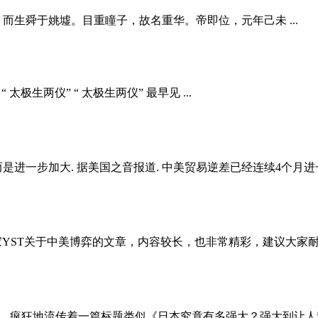
，而生舜于姚墟。目重瞳子，故名重华。帝即位，元年己未 ...
“ 太极生两仪” “ 太极生两仪” 最早见 ...
进一步加大. 据美国之音报道. 中美贸易逆差已经连续4个月进一步
家YST关于中美博弈的文章，内容较长，也非常精彩，建议大家耐心看完
很多公众号里，疯狂地流传着一篇标题类似《日本究竟有多强大？强大到让人