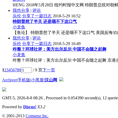
HENG 2018年5月28日 纽约时报中文网 特朗普总
我也分享
|
评论
乐伦
分享了一篇日志
2018-5-29 16:52
特朗普想了半天 还是咽不下这口气
小龙鱼
【鱼论】 特朗普想了半天 还是咽不下这口气 美国反悔!白宫突宣布将
我也分享
|
评论
乐伦
分享了一篇日志
2018-5-29 16:49
咋整？环球社评：美方出尔反尔 中国不会随之起舞
小龙鱼
咋整？环球社评：美方出尔反尔 中国不会随之起舞 京港台：201
1
2
3
4
5
6
7
8
9
/ 9 页
下一页
Archiver
|
手机版
|
小黑屋
|
汉山网
GMT-5, 2026-8-8 08:26
, Processed in 0.054390 second(s), 12 querie
Powered by
Discuz!
X3.2
© 2001-2013
Comsenz Inc.