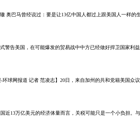
 奥巴马曾经说过：要是让13亿中国人都过上跟美国人一样的生活
国正式警告美国，在可能爆发的贸易战中中方已经做好捍卫国家利益的准
时报-环球网报道 记者 范凌志】20日，来自加州的共和党籍美国众议员罗拉巴克(
报中文网 对中国近13万亿美元的经济体量而言，关税可能只是一个小负担