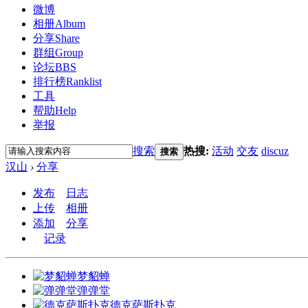
微博
相册
Album
分享
Share
群组
Group
论坛
BBS
排行榜
Ranklist
工具
帮助
Help
举报
搜索
热搜:
活动
交友
discuz
搜索
汉山
›
分享
发布
日志
上传
相册
添加
分享
记录
梦貂蝉
弹弹堂
德克萨斯扑克