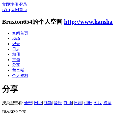
立即注册
登录
汉山
返回首页
Braxton654的个人空间
http://www.hansha
空间首页
动态
记录
日志
相册
主题
分享
留言板
个人资料
分享
按类型查看:
全部
|
网址
|
视频
|
音乐
|
Flash
|
日志
|
相册
|
图片
|
投票
|
现在还没分享