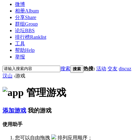
微博
相册
Album
分享
Share
群组
Group
论坛
BBS
排行榜
Ranklist
工具
帮助
Help
举报
搜索
热搜:
活动
交友
discuz
搜索
汉山
›
游戏
管理游戏
添加游戏
我的游戏
使用助手
您可以自由拖拽
排列应用顺序；